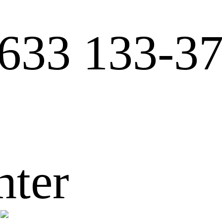
633 133-3
nter