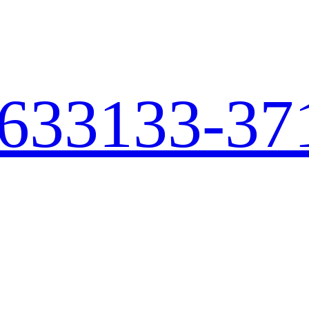
633
133-37