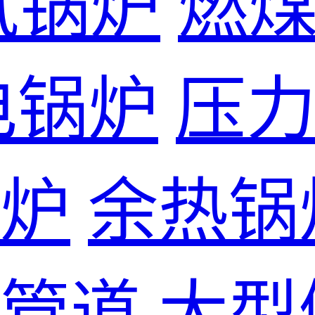
气锅炉
燃
电锅炉
压
炉
余热锅
管道
大型