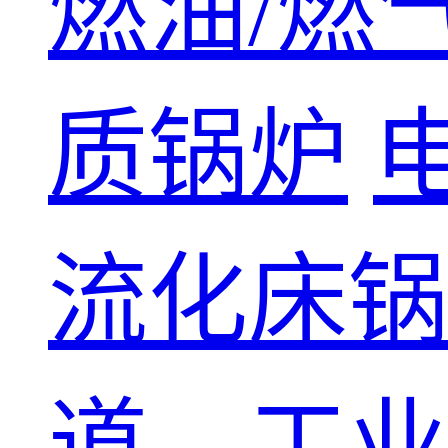
燃油/燃
质锅炉
流化床锅
道、工业