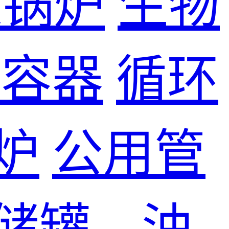
煤锅炉
生物
力容器
循环
炉
公用管
储罐、油