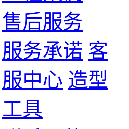
售后服务
服务承诺
客
服中心
造型
工具