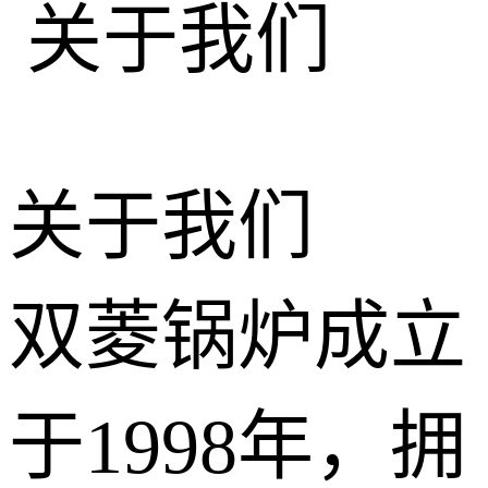
关于我们
双菱锅炉成立
于1998年，拥