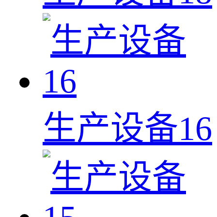
生产设备16