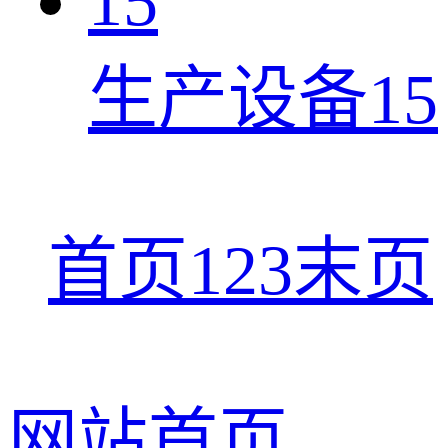
生产设备15
首页
1
2
3
末页
网站首页