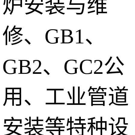
炉安装与维
修、GB1、
GB2、GC2公
用、工业管道
安装等特种设