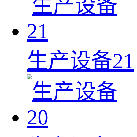
生产设备21