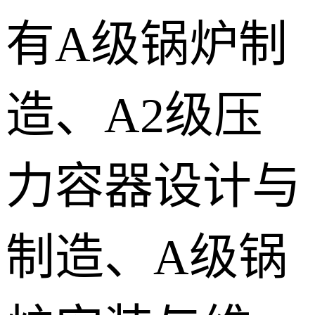
有A级锅炉制
造、A2级压
力容器设计与
制造、A级锅