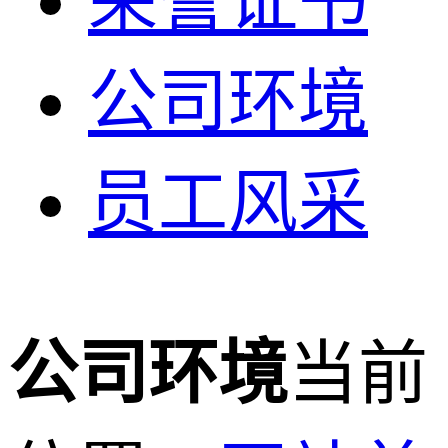
荣誉证书
公司环境
员工风采
公司环境
当前