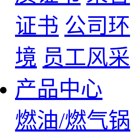
证书
公司环
境
员工风采
产品中心
燃油/燃气锅