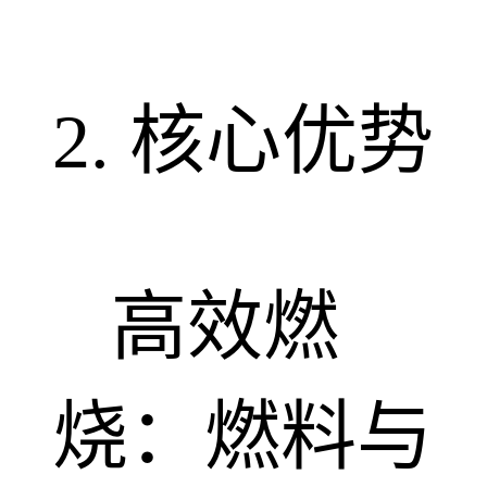
2. 核心优势
高效燃
烧：燃料与