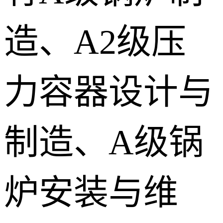
造、A2级压
力容器设计与
制造、A级锅
炉安装与维