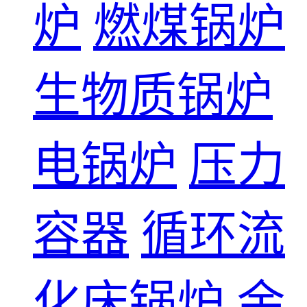
炉
燃煤锅炉
生物质锅炉
电锅炉
压力
容器
循环流
化床锅炉
余