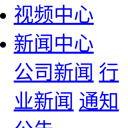
视频中心
新闻中心
公司新闻
行
业新闻
通知