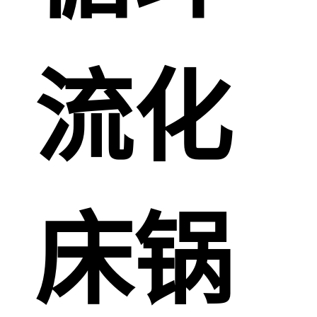
流化
床锅