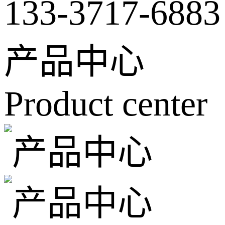
133-3717-6883
产品中心
Product center