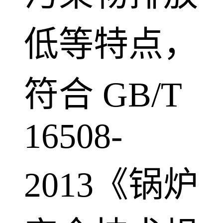
低等特点，
符合 GB/T
16508-
2013《锅炉