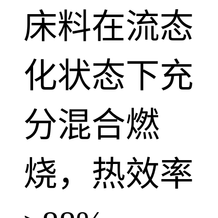
床料在流态
化状态下充
分混合燃
烧，热效率