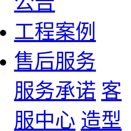
公告
工程案例
售后服务
服务承诺
客
服中心
造型