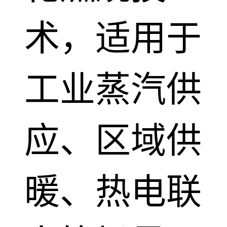
术，适用于
工业蒸汽供
应、区域供
暖、热电联