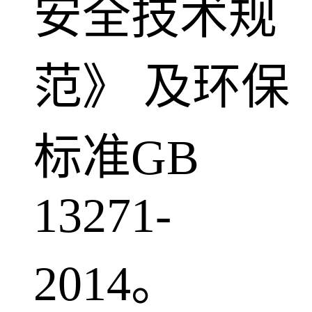
安全技术规
范》 及环保
标准GB
13271-
2014。