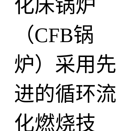
化床锅炉
（CFB锅
炉）采用先
进的循环流
化燃烧技