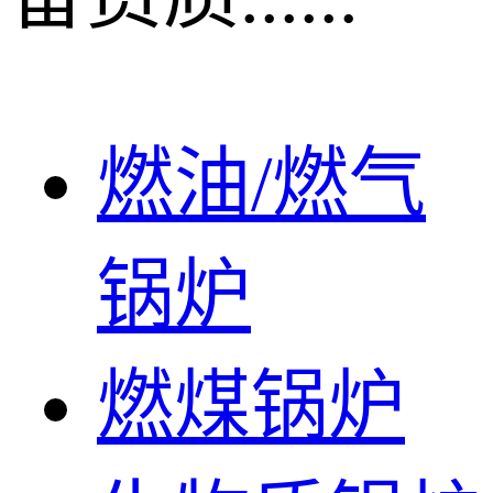
燃油/燃气
锅炉
燃煤锅炉