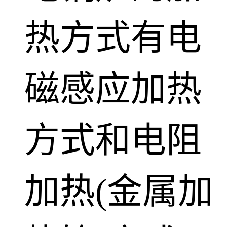
热方式有电
磁感应加热
方式和电阻
加热(金属加