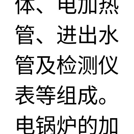
体、电加热
管、进出水
管及检测仪
表等组成。
电锅炉的加