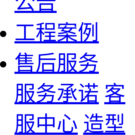
公告
工程案例
售后服务
服务承诺
客
服中心
造型