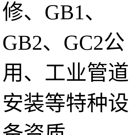
修、GB1、
GB2、GC2公
用、工业管道
安装等特种设
备资质......