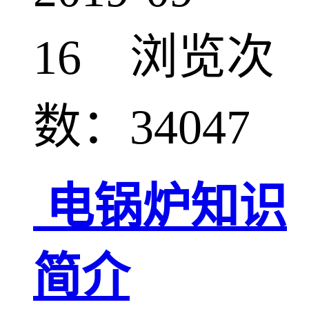
16 浏览次
数：
34047
电锅炉知识
简介