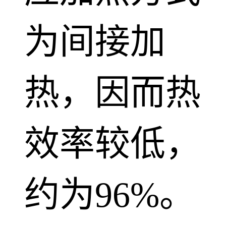
为间接加
热，因而热
效率较低，
约为96%。