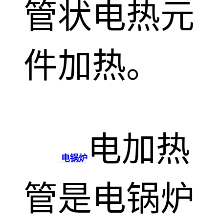
管状电热元
件加热。
电加热
电锅炉
管是电锅炉