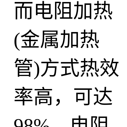
而电阻加热
(金属加热
管)方式热效
率高，可达
98%。电阻