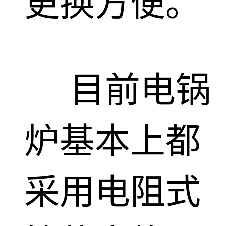
更换方便。
目
前电锅
炉基本上都
采用电阻式