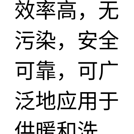
效率高，无
污染，安全
可靠，可广
泛地应用于
供暖和洗