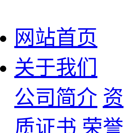
网站首页
关于我们
公司简介
资
质证书
荣誉