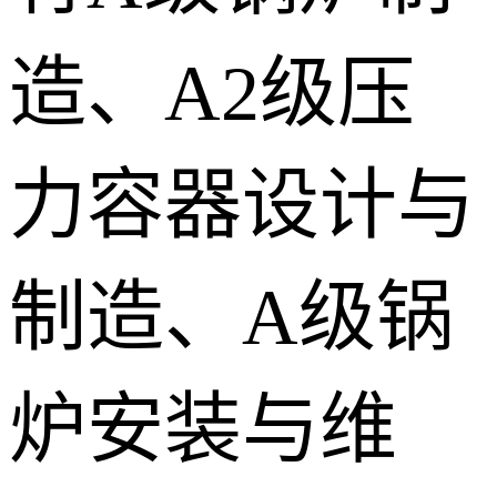
造、A2级压
力容器设计与
制造、A级锅
炉安装与维