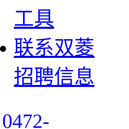
工具
联系双菱
招聘信息
0472-