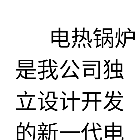
电热锅炉
是我公司独
立设计开发
的新一代电