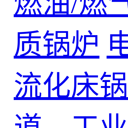
燃油/燃
质锅炉
流化床锅
道、工业