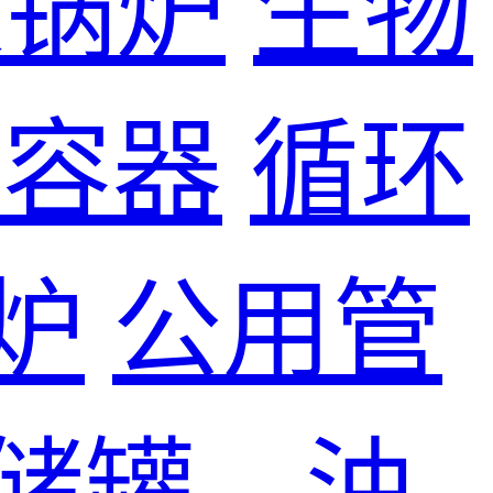
煤锅炉
生物
力容器
循环
炉
公用管
储罐、油