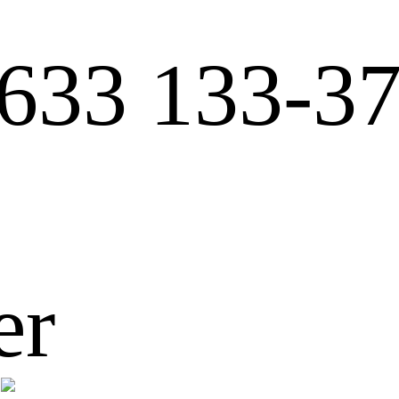
633 133-3
er