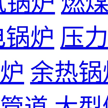
气锅炉
燃
电锅炉
压
炉
余热锅
管道
大型