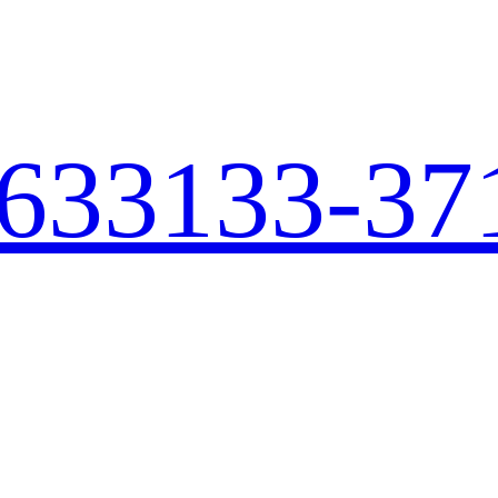
633
133-37