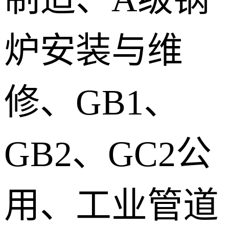
炉安装与维
修、GB1、
GB2、GC2公
用、工业管道