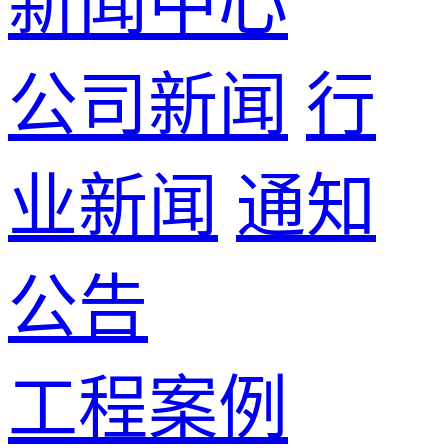
新闻中心
公司新闻
行
业新闻
通知
公告
工程案例