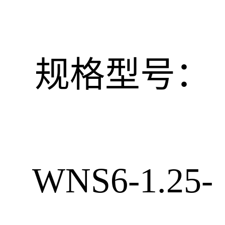
规格型号：
WNS6-1.25-