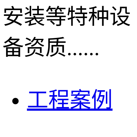
安装等特种设
备资质......
工程案例