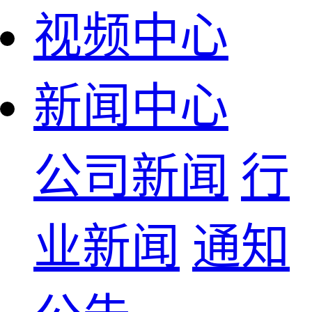
视频中心
新闻中心
公司新闻
行
业新闻
通知