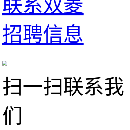
联系双菱
招聘信息
扫一扫联系我
们