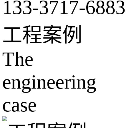
133-3717-6883
工程案例
The
engineering
case