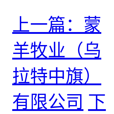
上一篇：蒙
羊牧业（乌
拉特中旗）
有限公司
下