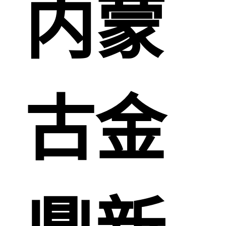
内蒙
古金