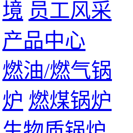
境
员工风采
产品中心
燃油/燃气锅
炉
燃煤锅炉
生物质锅炉