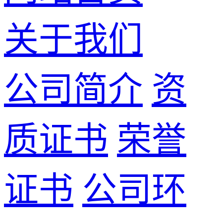
关于我们
公司简介
资
质证书
荣誉
证书
公司环