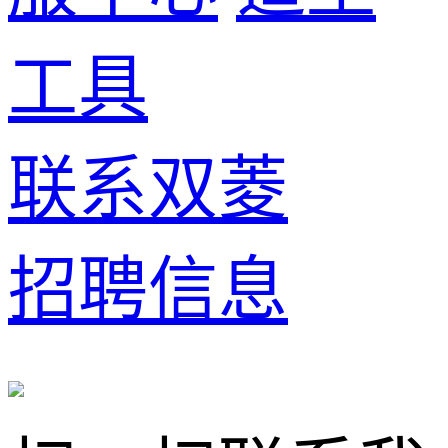
工具
联系双菱
招聘信息