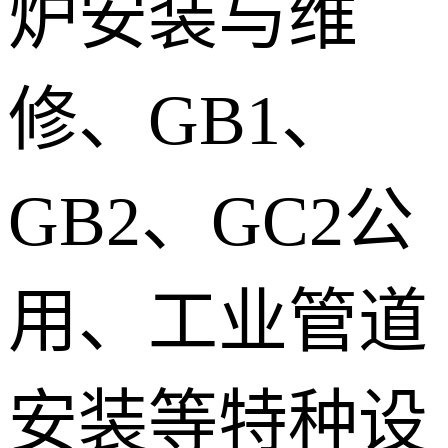
炉安装与维
修、GB1、
GB2、GC2公
用、工业管道
安装等特种设