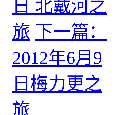
日 北戴河之
旅
下一篇：
2012年6月9
日梅力更之
旅