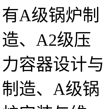
有A级锅炉制
造、A2级压
力容器设计与
制造、A级锅