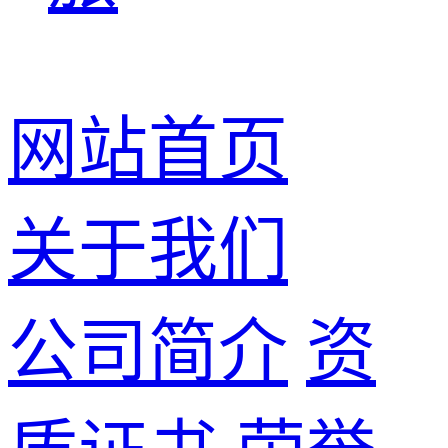
网站首页
关于我们
公司简介
资