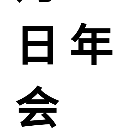
日 年
会