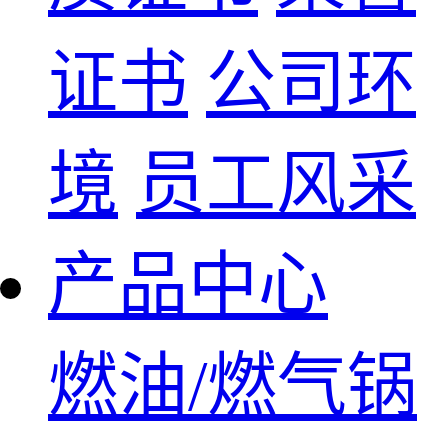
证书
公司环
境
员工风采
产品中心
燃油/燃气锅