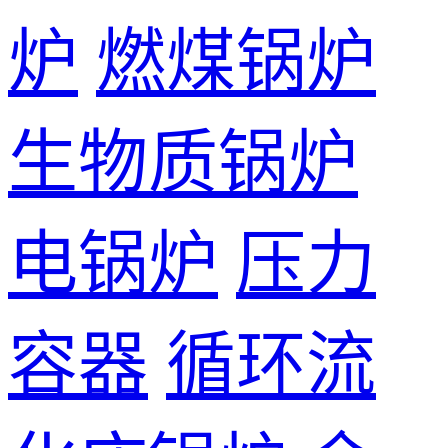
炉
燃煤锅炉
生物质锅炉
电锅炉
压力
容器
循环流