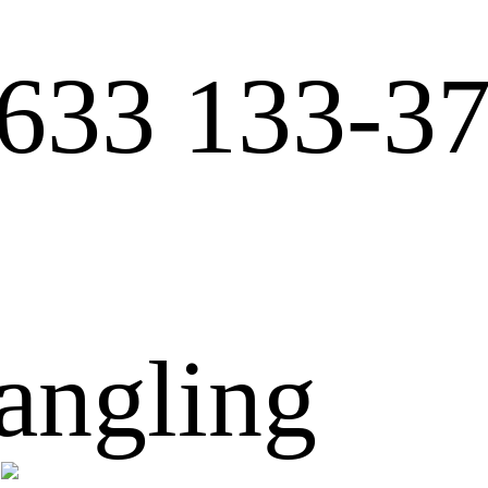
633 133-3
angling