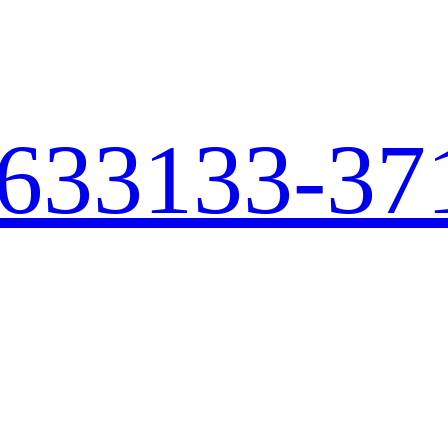
633
133-37