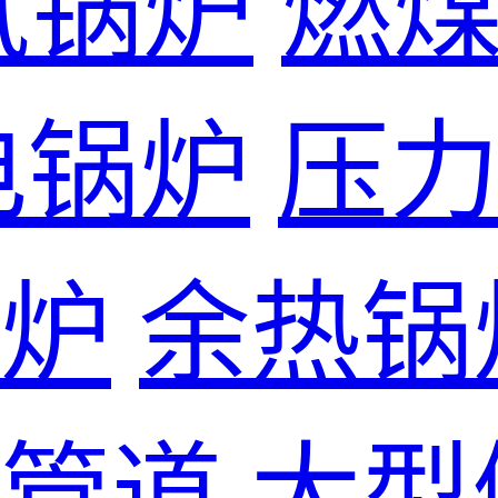
气锅炉
燃
电锅炉
压
炉
余热锅
管道
大型