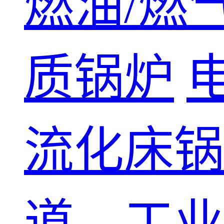
燃油/燃
质锅炉
流化床锅
道、工业