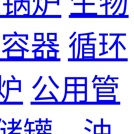
煤锅炉
生物
力容器
循环
炉
公用管
储罐、油