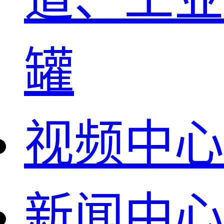
罐
视频中心
新闻中心