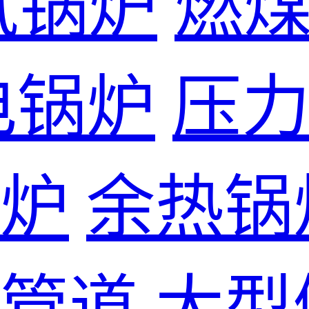
气锅炉
燃
电锅炉
压
炉
余热锅
管道
大型