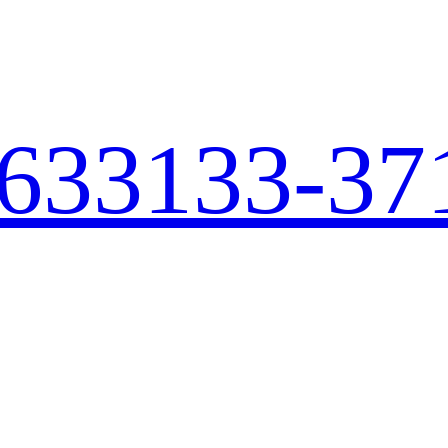
633
133-37