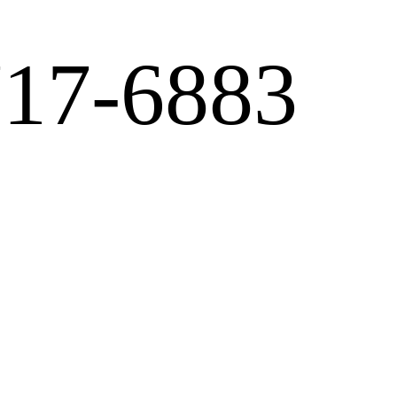
717-6883