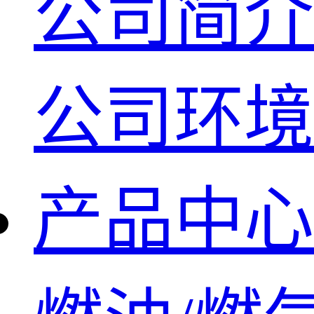
公司简介
公司环境
产品中心