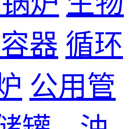
煤锅炉
生物
力容器
循环
炉
公用管
储罐、油