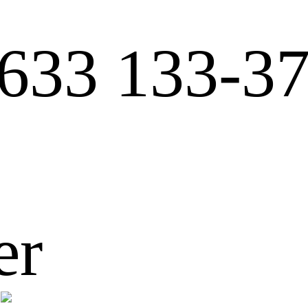
633 133-3
er