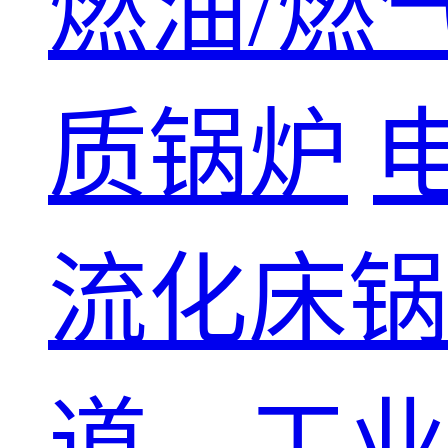
燃油/燃
质锅炉
流化床锅
道、工业