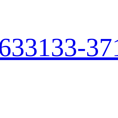
633
133-37