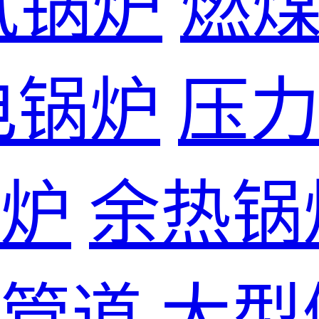
气锅炉
燃
电锅炉
压
炉
余热锅
管道
大型